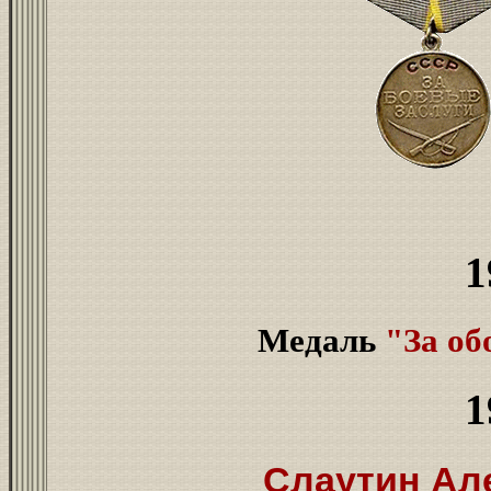
1
Медаль
"За об
1
Слаутин Ал