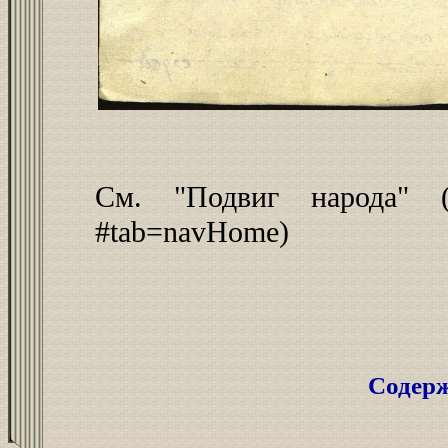
См. "Подвиг народа" (htt
#tab=navHome)
Содер