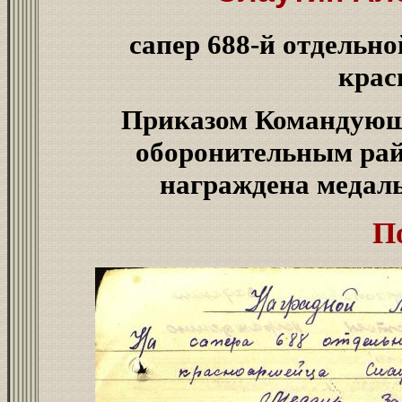
сапер 688-й отдельн
крас
Приказом Командующ
оборонительным райо
награждена меда
П