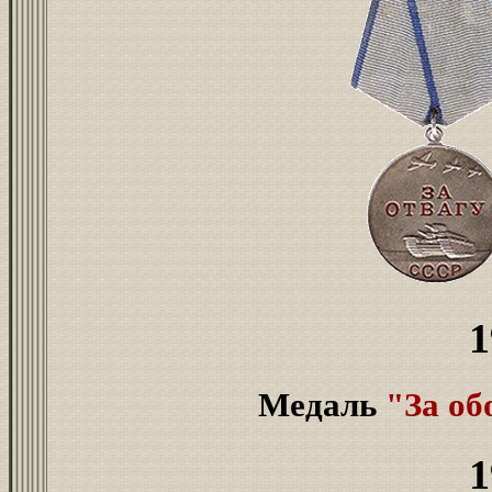
1
Медаль
"За об
1