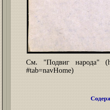
См. "Подвиг народа" (htt
#tab=navHome)
Содер