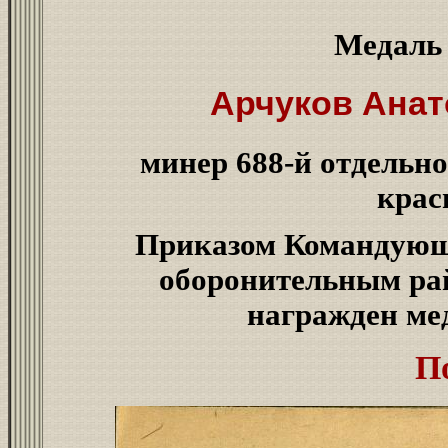
Медал
Арчуков Анат
минер 688-й отдельн
крас
Приказом Командующ
оборонительным рай
награжден м
П